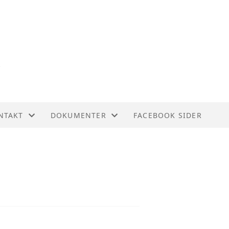
NTAKT
DOKUMENTER
FACEBOOK SIDER
NTAKT
BUDSJETTER
YRET
PROTOKOLL ÅRSMØTE
REGNSKAPER
ÅRSRAPPORTER