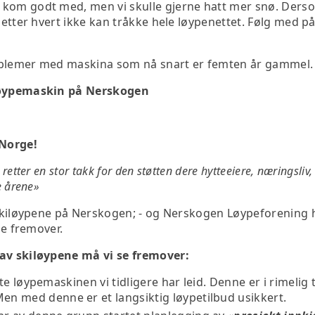
kom godt med, men vi skulle gjerne hatt mer snø. Derso
i etter hvert ikke kan tråkke hele løypenettet. Følg med p
blemer med maskina som nå snart er femten år gammel. V
 løypemaskin på Nerskogen
 Norge!
retter en stor takk for den støtten dere hytteeiere, næringsliv
e årene»
 skiløypene på Nerskogen; - og Nerskogen Løypeforening h
ne fremover.
 av skiløypene må vi se fremover:
ukte løypemaskinen vi tidligere har leid. Denne er i rimelig
n med denne er et langsiktig løypetilbud usikkert.