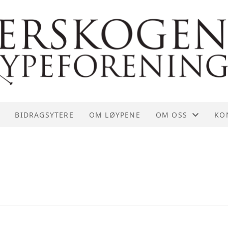
BIDRAGSYTERE
OM LØYPENE
OM OSS
KO
ORGANISERING
KO
VEDTEKTER
ST
HISTORIE