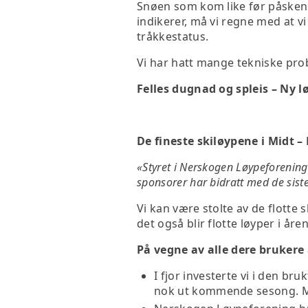
Snøen som kom like før påsken 
indikerer, må vi regne med at v
tråkkestatus.
Vi har hatt mange tekniske pro
Felles dugnad og spleis – Ny
De fineste skiløypene i Midt –
«Styret i Nerskogen Løypeforening 
sponsorer har bidratt med de sist
Vi kan være stolte av de flotte
det også blir flotte løyper i åre
På vegne av alle dere brukere
I fjor investerte vi i den br
nok ut kommende sesong. Me