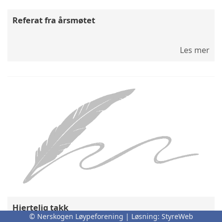
Referat fra årsmøtet
Les mer
Hjertelig takk
© Nerskogen Løypeforening | Løsning:
StyreWeb