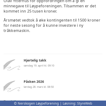
Olav Ytterhus for oppfordringen om å gi en
minnegave til Løypeforeningen. Tilsammen er det
kommet inn 25 tusen kroner.
Årsmøtet vedtok å øke kontingenten til 1500 kroner
for neste sesong for å kunne investere i ny
tråkkemaskin.
Hjertelig takk
søndag 19. april kl. 09:10
Påsken 2026
lørdag 28. mars kl. 08:50
Hvem tråkker løyper på Nerskogen
© Nerskogen Løypeforening | Løsning:
StyreWeb