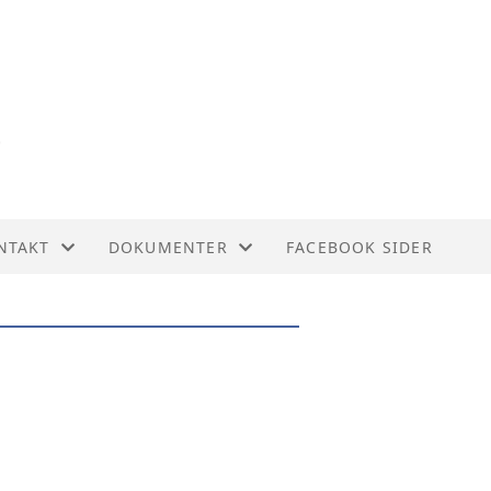
NTAKT
DOKUMENTER
FACEBOOK SIDER
NTAKT
BUDSJETTER
YRET
PROTOKOLL ÅRSMØTE
REGNSKAPER
ÅRSRAPPORTER