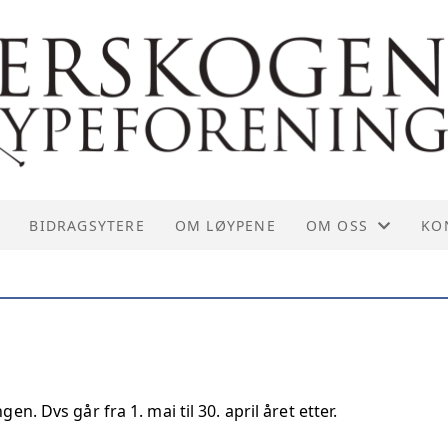
BIDRAGSYTERE
OM LØYPENE
OM OSS
KO
ORGANISERING
KO
VEDTEKTER
ST
HISTORIE
. Dvs går fra 1. mai til 30. april året etter.