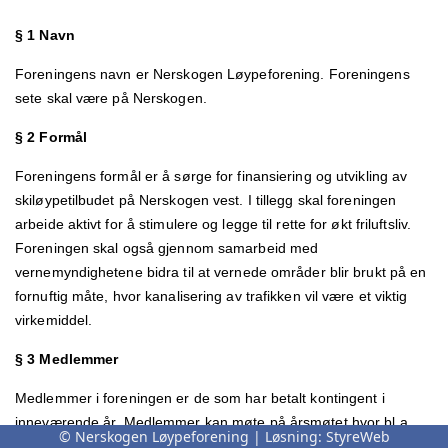
§ 1 Navn
Foreningens navn er Nerskogen Løypeforening. Foreningens
sete skal være på Nerskogen.
§ 2 Formål
Foreningens formål er å sørge for finansiering og utvikling av
skiløypetilbudet på Nerskogen vest. I tillegg skal foreningen
arbeide aktivt for å stimulere og legge til rette for økt friluftsliv.
Foreningen skal også gjennom samarbeid med
vernemyndighetene bidra til at vernede områder blir brukt på en
fornuftig måte, hvor kanalisering av trafikken vil være et viktig
virkemiddel.
§ 3 Medlemmer
Medlemmer i foreningen er de som har betalt kontingent i
inneværende år. Medlemmer kan møte på årsmøtet hvor bl a
© Nerskogen Løypeforening | Løsning:
StyreWeb
styret velges.